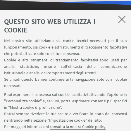
LINK UTILI
QUESTO SITO WEB UTILIZZA I
COOKIE
Contatti
Area riservata FILO
Nel nostro sito utilizziamo sia cookie tecnici necessari per il suo
U-Web Missioni
funzionamento, sia cookie e altri strumenti di tracciamento facoltativi
che potrai attivare solo con il tuo consenso.
AlmaEsami
Cookie e altri strumenti di tracciamento facoltativi sono usati per
AlmaWifi
analisi statistiche, misure sull'efficacia della comunicazione
Proxy: connessione da remoto
istituzionale e analisi dei comportamenti degli utenti.
InfoPoint Azzo Gardino
Se chiudi questo banner continuerai la navigazione solo con i cookie
necessari.
SEGUI UNIBO SU:
Puoi esprimere il consenso sui cookie facoltativi attivando l'opzione in
"Personalizza cookie" e, se vuoi, potrai esprimere consensi più specifici
in "Mostra cookie di profilazione".
Potrai sempre rivedere le tue scelte e verificare lo stato dei consensi
rientrando nella sezione "Impostazione cookie" del sito.
APP:
Per maggiori informazioni
consulta la nostra Cookie policy
.