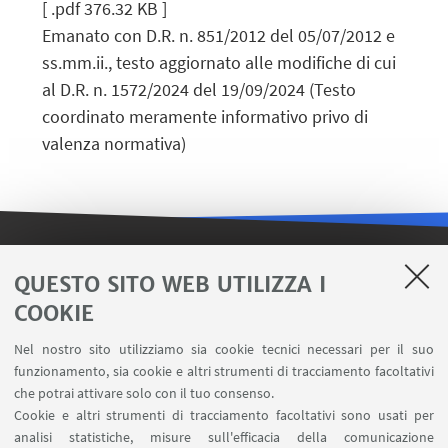
[ .pdf 376.32 KB ]
Emanato con D.R. n. 851/2012 del 05/07/2012 e
ss.mm.ii., testo aggiornato alle modifiche di cui
al D.R. n. 1572/2024 del 19/09/2024 (Testo
coordinato meramente informativo privo di
valenza normativa)
LINK UTILI
QUESTO SITO WEB UTILIZZA I
COOKIE
Contatti
Area riservata FILO
Nel nostro sito utilizziamo sia cookie tecnici necessari per il suo
U-Web Missioni
funzionamento, sia cookie e altri strumenti di tracciamento facoltativi
che potrai attivare solo con il tuo consenso.
AlmaEsami
Cookie e altri strumenti di tracciamento facoltativi sono usati per
AlmaWifi
analisi statistiche, misure sull'efficacia della comunicazione