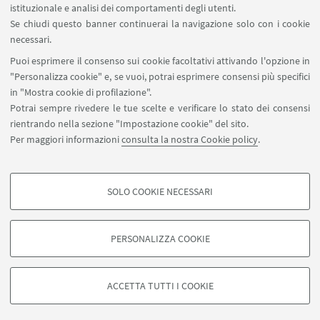
Proxy: connessione da remoto
istituzionale e analisi dei comportamenti degli utenti.
InfoPoint Azzo Gardino
Se chiudi questo banner continuerai la navigazione solo con i cookie
necessari.
SEGUI UNIBO SU:
Puoi esprimere il consenso sui cookie facoltativi attivando l'opzione in
"Personalizza cookie" e, se vuoi, potrai esprimere consensi più specifici
in "Mostra cookie di profilazione".
Potrai sempre rivedere le tue scelte e verificare lo stato dei consensi
rientrando nella sezione "Impostazione cookie" del sito.
APP:
Per maggiori informazioni
consulta la nostra Cookie policy
.
SOLO COOKIE NECESSARI
COOKIE DI PROFILAZIONE - FACOLTATIVI
©Copyright 2026 - ALMA MATER STUDIORUM - Università di
Si tratta di cookie utilizzati per analizzare le caratteristiche della navigazione
Bologna - Via Zamboni, 33 - 40126 Bologna - PI: 01131710376 - CF:
PERSONALIZZA COOKIE
degli utenti, creare profili in base al loro comportamento sul sito, per analisi
80007010376
di marketing.
Privacy
Note legali
Informazioni sul sito e accessibilità
Mostra cookie di profilazione
Impostazioni Cookie
ACCETTA TUTTI I COOKIE
Google/Youtube Video