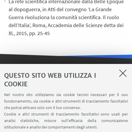
La rete scientifica internazionale dalla Belle Epoque
al dopoguerra, in Atti del convegno ‘La Grande
Guerra rivoluziona la comunità scientifica. Il ruolo
dell’Italia’, Roma, Accademia delle Scienze detta dei
XL, 2015, pp. 25-45
LINK UTILI
QUESTO SITO WEB UTILIZZA I
COOKIE
Contatti
Area riservata FILO
Nel nostro sito utilizziamo sia cookie tecnici necessari per il suo
U-Web Missioni
funzionamento, sia cookie e altri strumenti di tracciamento facoltativi
che potrai attivare solo con il tuo consenso.
AlmaEsami
Cookie e altri strumenti di tracciamento facoltativi sono usati per
AlmaWifi
analisi statistiche, misure sull'efficacia della comunicazione
Proxy: connessione da remoto
istituzionale e analisi dei comportamenti degli utenti.