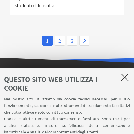
studenti di filosofia
1
2
3
LINK UTILI
QUESTO SITO WEB UTILIZZA I
COOKIE
Contatti
Area riservata FILO
Nel nostro sito utilizziamo sia cookie tecnici necessari per il suo
U-Web Missioni
funzionamento, sia cookie e altri strumenti di tracciamento facoltativi
che potrai attivare solo con il tuo consenso.
AlmaEsami
Cookie e altri strumenti di tracciamento facoltativi sono usati per
AlmaWifi
analisi statistiche, misure sull'efficacia della comunicazione
Proxy: connessione da remoto
istituzionale e analisi dei comportamenti degli utenti.