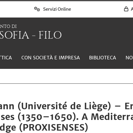
Servizi Online
A
ENTO DI
SOFIA - FILO
TTICA
CON SOCIETÀ E IMPRESA
BIBLIOTECA
NO
nn (Université de Liège) – E
nses (1350–1650). A Mediterr
edge (PROXISENSES)