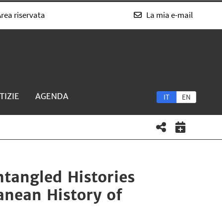
rea riservata
La mia e-mail
TIZIE
AGENDA
IT
EN
ntangled Histories
anean History of