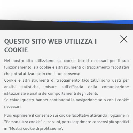
LINK UTILI
QUESTO SITO WEB UTILIZZA I
COOKIE
Contatti
Area riservata FILO
Nel nostro sito utilizziamo sia cookie tecnici necessari per il suo
U-Web Missioni
funzionamento, sia cookie e altri strumenti di tracciamento facoltativi
che potrai attivare solo con il tuo consenso.
AlmaEsami
Cookie e altri strumenti di tracciamento facoltativi sono usati per
AlmaWifi
analisi statistiche, misure sull'efficacia della comunicazione
Proxy: connessione da remoto
istituzionale e analisi dei comportamenti degli utenti.
InfoPoint Azzo Gardino
Se chiudi questo banner continuerai la navigazione solo con i cookie
necessari.
SEGUI UNIBO SU:
Puoi esprimere il consenso sui cookie facoltativi attivando l'opzione in
"Personalizza cookie" e, se vuoi, potrai esprimere consensi più specifici
in "Mostra cookie di profilazione".