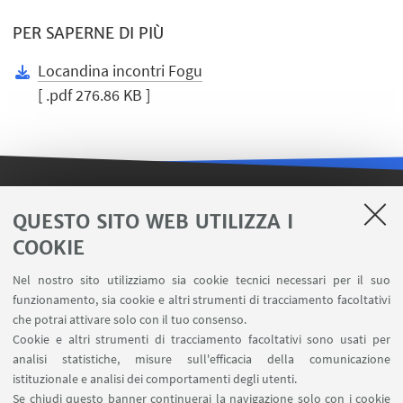
PER SAPERNE DI PIÙ
Locandina incontri Fogu
[ .pdf 276.86 KB ]
LINK UTILI
QUESTO SITO WEB UTILIZZA I
COOKIE
Contatti
Area riservata FILO
Nel nostro sito utilizziamo sia cookie tecnici necessari per il suo
U-Web Missioni
funzionamento, sia cookie e altri strumenti di tracciamento facoltativi
che potrai attivare solo con il tuo consenso.
AlmaEsami
Cookie e altri strumenti di tracciamento facoltativi sono usati per
AlmaWifi
analisi statistiche, misure sull'efficacia della comunicazione
Proxy: connessione da remoto
istituzionale e analisi dei comportamenti degli utenti.
InfoPoint Azzo Gardino
Se chiudi questo banner continuerai la navigazione solo con i cookie