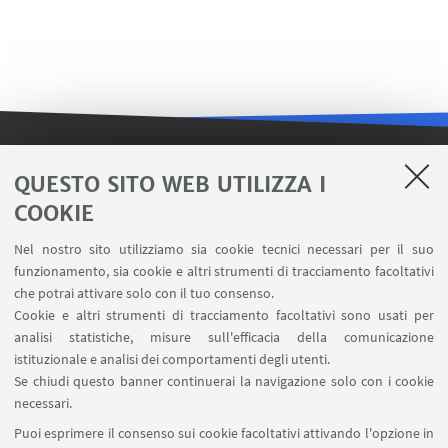
LINK UTILI
QUESTO SITO WEB UTILIZZA I
COOKIE
Contatti
Area riservata FILO
Nel nostro sito utilizziamo sia cookie tecnici necessari per il suo
U-Web Missioni
funzionamento, sia cookie e altri strumenti di tracciamento facoltativi
che potrai attivare solo con il tuo consenso.
AlmaEsami
Cookie e altri strumenti di tracciamento facoltativi sono usati per
AlmaWifi
analisi statistiche, misure sull'efficacia della comunicazione
Proxy: connessione da remoto
istituzionale e analisi dei comportamenti degli utenti.
InfoPoint Azzo Gardino
Se chiudi questo banner continuerai la navigazione solo con i cookie
necessari.
SEGUI UNIBO SU:
Puoi esprimere il consenso sui cookie facoltativi attivando l'opzione in