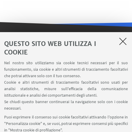
LINK UTILI
QUESTO SITO WEB UTILIZZA I
COOKIE
Contatti
Area riservata FILO
Nel nostro sito utilizziamo sia cookie tecnici necessari per il suo
U-Web Missioni
funzionamento, sia cookie e altri strumenti di tracciamento facoltativi
che potrai attivare solo con il tuo consenso.
AlmaEsami
Cookie e altri strumenti di tracciamento facoltativi sono usati per
AlmaWifi
analisi statistiche, misure sull'efficacia della comunicazione
Proxy: connessione da remoto
istituzionale e analisi dei comportamenti degli utenti.
InfoPoint Azzo Gardino
Se chiudi questo banner continuerai la navigazione solo con i cookie
necessari.
SEGUI UNIBO SU:
Puoi esprimere il consenso sui cookie facoltativi attivando l'opzione in
"Personalizza cookie" e, se vuoi, potrai esprimere consensi più specifici
in "Mostra cookie di profilazione".