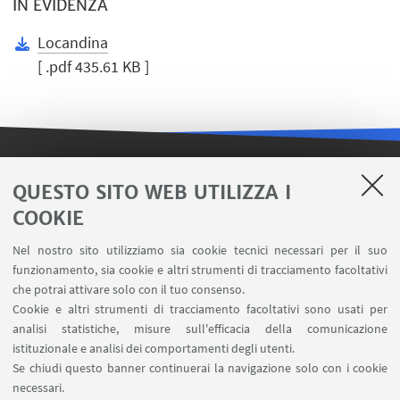
IN EVIDENZA
Locandina
[ .pdf 435.61 KB ]
LINK UTILI
QUESTO SITO WEB UTILIZZA I
COOKIE
Contatti
Area riservata FILO
Nel nostro sito utilizziamo sia cookie tecnici necessari per il suo
U-Web Missioni
funzionamento, sia cookie e altri strumenti di tracciamento facoltativi
che potrai attivare solo con il tuo consenso.
AlmaEsami
Cookie e altri strumenti di tracciamento facoltativi sono usati per
AlmaWifi
analisi statistiche, misure sull'efficacia della comunicazione
Proxy: connessione da remoto
istituzionale e analisi dei comportamenti degli utenti.
InfoPoint Azzo Gardino
Se chiudi questo banner continuerai la navigazione solo con i cookie
necessari.