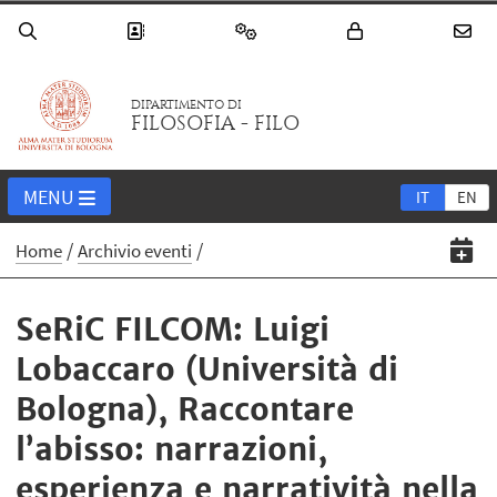
DIPARTIMENTO DI
FILOSOFIA - FILO
MENU
IT
EN
Home
Archivio eventi
SeRiC FILCOM: Luigi
Lobaccaro (Università di
Bologna), Raccontare
l’abisso: narrazioni,
esperienza e narratività nella