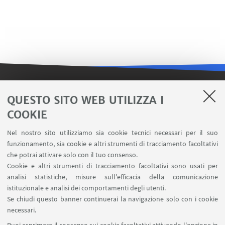
LINK UTILI
QUESTO SITO WEB UTILIZZA I
COOKIE
Contatti
Area riservata FILO
Nel nostro sito utilizziamo sia cookie tecnici necessari per il suo
U-Web Missioni
funzionamento, sia cookie e altri strumenti di tracciamento facoltativi
che potrai attivare solo con il tuo consenso.
AlmaEsami
Cookie e altri strumenti di tracciamento facoltativi sono usati per
AlmaWifi
analisi statistiche, misure sull'efficacia della comunicazione
Proxy: connessione da remoto
istituzionale e analisi dei comportamenti degli utenti.
InfoPoint Azzo Gardino
Se chiudi questo banner continuerai la navigazione solo con i cookie
necessari.