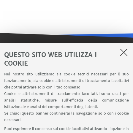
LINK UTILI
QUESTO SITO WEB UTILIZZA I
COOKIE
Contatti
Area riservata FILO
Nel nostro sito utilizziamo sia cookie tecnici necessari per il suo
U-Web Missioni
funzionamento, sia cookie e altri strumenti di tracciamento facoltativi
che potrai attivare solo con il tuo consenso.
AlmaEsami
Cookie e altri strumenti di tracciamento facoltativi sono usati per
AlmaWifi
analisi statistiche, misure sull'efficacia della comunicazione
Proxy: connessione da remoto
istituzionale e analisi dei comportamenti degli utenti.
InfoPoint Azzo Gardino
Se chiudi questo banner continuerai la navigazione solo con i cookie
necessari.
SEGUI UNIBO SU:
Puoi esprimere il consenso sui cookie facoltativi attivando l'opzione in