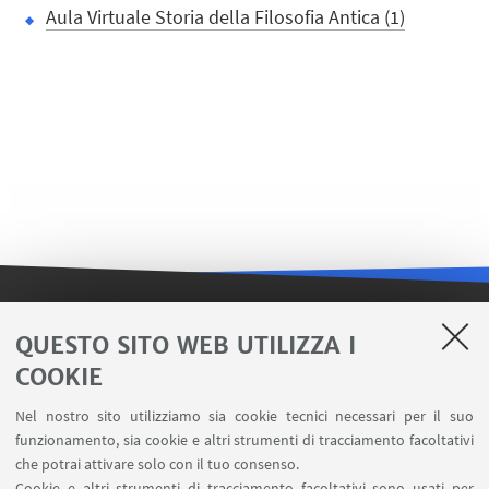
Aula Virtuale Storia della Filosofia Antica (1)
LINK UTILI
QUESTO SITO WEB UTILIZZA I
COOKIE
Contatti
Area riservata FILO
Nel nostro sito utilizziamo sia cookie tecnici necessari per il suo
U-Web Missioni
funzionamento, sia cookie e altri strumenti di tracciamento facoltativi
che potrai attivare solo con il tuo consenso.
AlmaEsami
Cookie e altri strumenti di tracciamento facoltativi sono usati per