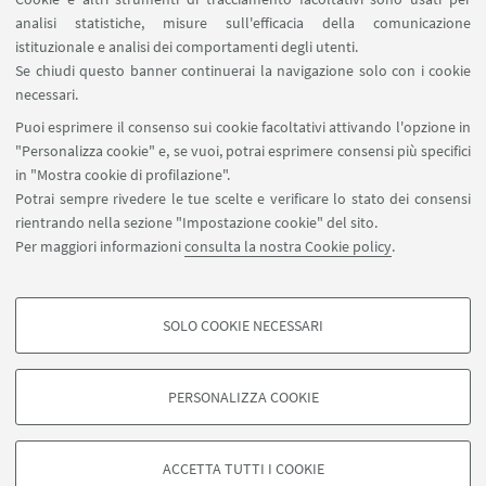
AlmaWifi
analisi statistiche, misure sull'efficacia della comunicazione
Proxy: connessione da remoto
istituzionale e analisi dei comportamenti degli utenti.
InfoPoint Azzo Gardino
Se chiudi questo banner continuerai la navigazione solo con i cookie
necessari.
SEGUI UNIBO SU:
Puoi esprimere il consenso sui cookie facoltativi attivando l'opzione in
"Personalizza cookie" e, se vuoi, potrai esprimere consensi più specifici
in "Mostra cookie di profilazione".
Potrai sempre rivedere le tue scelte e verificare lo stato dei consensi
rientrando nella sezione "Impostazione cookie" del sito.
APP:
Per maggiori informazioni
consulta la nostra Cookie policy
.
SOLO COOKIE NECESSARI
COOKIE DI PROFILAZIONE - FACOLTATIVI
©Copyright 2026 - ALMA MATER STUDIORUM - Università di
Si tratta di cookie utilizzati per analizzare le caratteristiche della navigazione
Bologna - Via Zamboni, 33 - 40126 Bologna - PI: 01131710376 - CF:
PERSONALIZZA COOKIE
degli utenti, creare profili in base al loro comportamento sul sito, per analisi
80007010376
di marketing.
Privacy
Note legali
Informazioni sul sito e accessibilità
Mostra cookie di profilazione
Impostazioni Cookie
ACCETTA TUTTI I COOKIE