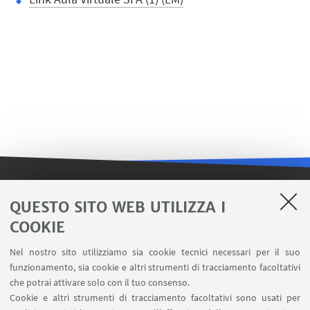
LINK UTILI
QUESTO SITO WEB UTILIZZA I
COOKIE
Contatti
Area riservata FILO
Nel nostro sito utilizziamo sia cookie tecnici necessari per il suo
U-Web Missioni
funzionamento, sia cookie e altri strumenti di tracciamento facoltativi
che potrai attivare solo con il tuo consenso.
AlmaEsami
Cookie e altri strumenti di tracciamento facoltativi sono usati per
AlmaWifi