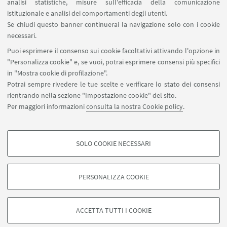
analisi statistiche, misure sull'efficacia della comunicazione
Proxy: connessione da remoto
istituzionale e analisi dei comportamenti degli utenti.
InfoPoint Azzo Gardino
Se chiudi questo banner continuerai la navigazione solo con i cookie
necessari.
SEGUI UNIBO SU:
Puoi esprimere il consenso sui cookie facoltativi attivando l'opzione in
"Personalizza cookie" e, se vuoi, potrai esprimere consensi più specifici
in "Mostra cookie di profilazione".
Potrai sempre rivedere le tue scelte e verificare lo stato dei consensi
rientrando nella sezione "Impostazione cookie" del sito.
APP:
Per maggiori informazioni
consulta la nostra Cookie policy
.
SOLO COOKIE NECESSARI
COOKIE DI PROFILAZIONE - FACOLTATIVI
©Copyright 2026 - ALMA MATER STUDIORUM - Università di
Si tratta di cookie utilizzati per analizzare le caratteristiche della navigazione
Bologna - Via Zamboni, 33 - 40126 Bologna - PI: 01131710376 - CF:
PERSONALIZZA COOKIE
degli utenti, creare profili in base al loro comportamento sul sito, per analisi
80007010376
di marketing.
Privacy
Note legali
Informazioni sul sito e accessibilità
Mostra cookie di profilazione
Impostazioni Cookie
ACCETTA TUTTI I COOKIE
Google/Youtube Video