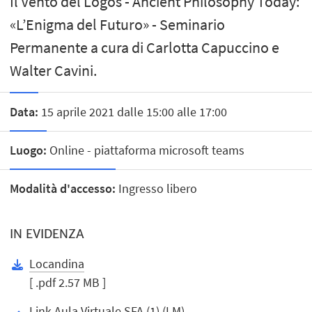
Il Vento del Logos - Ancient Philosophy Today:
«L’Enigma del Futuro» - Seminario
Permanente a cura di Carlotta Capuccino e
Walter Cavini.
Data:
15 aprile 2021 dalle 15:00 alle 17:00
Luogo:
Online - piattaforma microsoft teams
Modalità d'accesso:
Ingresso libero
IN EVIDENZA
Locandina
[ .pdf 2.57 MB ]
Link Aula Virtuale SFA (1) (LM)