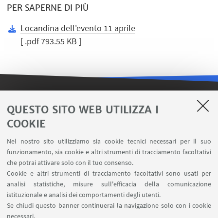
PER SAPERNE DI PIÙ
Locandina dell'evento 11 aprile
[ .pdf 793.55 KB ]
LINK UTILI
QUESTO SITO WEB UTILIZZA I
COOKIE
Contatti
Area riservata FILO
Nel nostro sito utilizziamo sia cookie tecnici necessari per il suo
U-Web Missioni
funzionamento, sia cookie e altri strumenti di tracciamento facoltativi
che potrai attivare solo con il tuo consenso.
AlmaEsami
Cookie e altri strumenti di tracciamento facoltativi sono usati per
AlmaWifi
analisi statistiche, misure sull'efficacia della comunicazione
Proxy: connessione da remoto
istituzionale e analisi dei comportamenti degli utenti.
InfoPoint Azzo Gardino
Se chiudi questo banner continuerai la navigazione solo con i cookie
necessari.