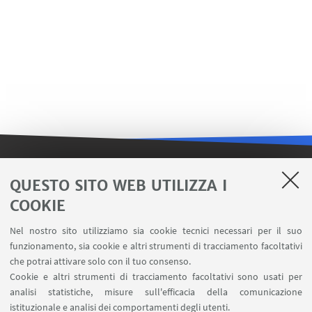
LINK UTILI
QUESTO SITO WEB UTILIZZA I
COOKIE
Contatti
Area riservata FILO
Nel nostro sito utilizziamo sia cookie tecnici necessari per il suo
U-Web Missioni
funzionamento, sia cookie e altri strumenti di tracciamento facoltativi
che potrai attivare solo con il tuo consenso.
AlmaEsami
Cookie e altri strumenti di tracciamento facoltativi sono usati per
AlmaWifi
analisi statistiche, misure sull'efficacia della comunicazione
Proxy: connessione da remoto
istituzionale e analisi dei comportamenti degli utenti.