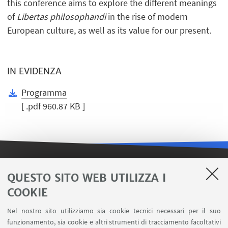
this conference aims to explore the different meanings
of
Libertas philosophandi
in the rise of modern
European culture, as well as its value for our present.
IN EVIDENZA
Programma
[ .pdf 960.87 KB ]
LINK UTILI
QUESTO SITO WEB UTILIZZA I
COOKIE
Contatti
Area riservata FILO
Nel nostro sito utilizziamo sia cookie tecnici necessari per il suo
U-Web Missioni
funzionamento, sia cookie e altri strumenti di tracciamento facoltativi