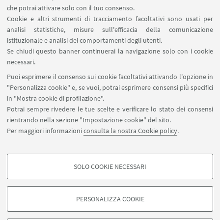
che potrai attivare solo con il tuo consenso.
AlmaEsami
Cookie e altri strumenti di tracciamento facoltativi sono usati per
AlmaWifi
analisi statistiche, misure sull'efficacia della comunicazione
Proxy: connessione da remoto
istituzionale e analisi dei comportamenti degli utenti.
InfoPoint Azzo Gardino
Se chiudi questo banner continuerai la navigazione solo con i cookie
necessari.
SEGUI UNIBO SU:
Puoi esprimere il consenso sui cookie facoltativi attivando l'opzione in
"Personalizza cookie" e, se vuoi, potrai esprimere consensi più specifici
in "Mostra cookie di profilazione".
Potrai sempre rivedere le tue scelte e verificare lo stato dei consensi
rientrando nella sezione "Impostazione cookie" del sito.
APP:
Per maggiori informazioni
consulta la nostra Cookie policy
.
SOLO COOKIE NECESSARI
COOKIE DI PROFILAZIONE - FACOLTATIVI
©Copyright 2026 - ALMA MATER STUDIORUM - Università di
Si tratta di cookie utilizzati per analizzare le caratteristiche della navigazione
Bologna - Via Zamboni, 33 - 40126 Bologna - PI: 01131710376 - CF:
PERSONALIZZA COOKIE
degli utenti, creare profili in base al loro comportamento sul sito, per analisi
80007010376
di marketing.