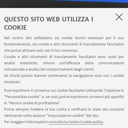
LINK UTILI
QUESTO SITO WEB UTILIZZA I
COOKIE
Contatti
Area riservata FILO
Nel nostro sito utilizziamo sia cookie tecnici necessari per il suo
U-Web Missioni
funzionamento, sia cookie e altri strumenti di tracciamento facoltativi
che potrai attivare solo con il tuo consenso.
AlmaEsami
Cookie e altri strumenti di tracciamento facoltativi sono usati per
AlmaWifi
analisi statistiche, misure sull'efficacia della comunicazione
Proxy: connessione da remoto
istituzionale e analisi dei comportamenti degli utenti.
InfoPoint Azzo Gardino
Se chiudi questo banner continuerai la navigazione solo con i cookie
necessari.
SEGUI UNIBO SU:
Puoi esprimere il consenso sui cookie facoltativi attivando l'opzione in
"Personalizza cookie" e, se vuoi, potrai esprimere consensi più specifici
in "Mostra cookie di profilazione".
Potrai sempre rivedere le tue scelte e verificare lo stato dei consensi
rientrando nella sezione "Impostazione cookie" del sito.
APP:
Per maggiori informazioni
consulta la nostra Cookie policy
.