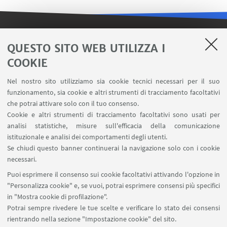
LINK UTILI
QUESTO SITO WEB UTILIZZA I
COOKIE
Contatti
Area riservata FILO
Nel nostro sito utilizziamo sia cookie tecnici necessari per il suo
U-Web Missioni
funzionamento, sia cookie e altri strumenti di tracciamento facoltativi
che potrai attivare solo con il tuo consenso.
AlmaEsami
Cookie e altri strumenti di tracciamento facoltativi sono usati per
AlmaWifi
analisi statistiche, misure sull'efficacia della comunicazione
Proxy: connessione da remoto
istituzionale e analisi dei comportamenti degli utenti.
InfoPoint Azzo Gardino
Se chiudi questo banner continuerai la navigazione solo con i cookie
necessari.
SEGUI UNIBO SU:
Puoi esprimere il consenso sui cookie facoltativi attivando l'opzione in
"Personalizza cookie" e, se vuoi, potrai esprimere consensi più specifici
in "Mostra cookie di profilazione".
Potrai sempre rivedere le tue scelte e verificare lo stato dei consensi
rientrando nella sezione "Impostazione cookie" del sito.
APP: