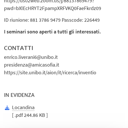
https://us02web.zoom.us/j/88137869479?
pwd=bXlEcHRYT2FpampXRFVKQ0FaeFkrdz09
ID riunione: 881 3786 9479 Passcode: 226449
I seminari sono aperti a tutti gli interessati.
CONTATTI
enrico.liverani6@unibo.it
presidenza@amicasofia.it
https://site.unibo.it/aion/it/ricerca/inventio
IN EVIDENZA
Locandina
[ .pdf 244.86 KB ]