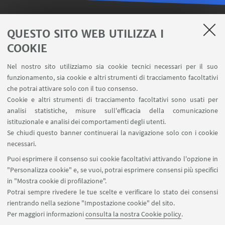
LINK UTILI
QUESTO SITO WEB UTILIZZA I
COOKIE
Contatti
Area riservata FILO
Nel nostro sito utilizziamo sia cookie tecnici necessari per il suo
U-Web Missioni
funzionamento, sia cookie e altri strumenti di tracciamento facoltativi
che potrai attivare solo con il tuo consenso.
AlmaEsami
Cookie e altri strumenti di tracciamento facoltativi sono usati per
AlmaWifi
analisi statistiche, misure sull'efficacia della comunicazione
Proxy: connessione da remoto
istituzionale e analisi dei comportamenti degli utenti.
InfoPoint Azzo Gardino
Se chiudi questo banner continuerai la navigazione solo con i cookie
necessari.
SEGUI UNIBO SU:
Puoi esprimere il consenso sui cookie facoltativi attivando l'opzione in
"Personalizza cookie" e, se vuoi, potrai esprimere consensi più specifici
in "Mostra cookie di profilazione".
Potrai sempre rivedere le tue scelte e verificare lo stato dei consensi
rientrando nella sezione "Impostazione cookie" del sito.
APP:
Per maggiori informazioni
consulta la nostra Cookie policy
.