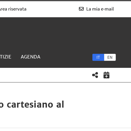
rea riservata
La mia e-mail
TIZIE
AGENDA
IT
EN
to cartesiano al