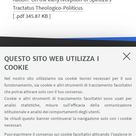
Tractatus Theologico-Politicus
[ .pdf 345.87 KB ]
LINK UTILI
QUESTO SITO WEB UTILIZZA I
COOKIE
Contatti
Area riservata FILO
Nel nostro sito utilizziamo sia cookie tecnici necessari per il suo
U-Web Missioni
funzionamento, sia cookie e altri strumenti di tracciamento facoltativi
che potrai attivare solo con il tuo consenso.
AlmaEsami
Cookie e altri strumenti di tracciamento facoltativi sono usati per
AlmaWifi
analisi statistiche, misure sull'efficacia della comunicazione
Proxy: connessione da remoto
istituzionale e analisi dei comportamenti degli utenti.
InfoPoint Azzo Gardino
Se chiudi questo banner continuerai la navigazione solo con i cookie
necessari.
SEGUI UNIBO SU:
Puoi esprimere il consenso sui cookie facoltativi attivando l'opzione in