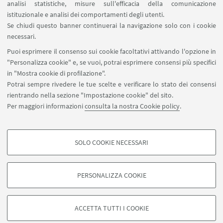
analisi statistiche, misure sull'efficacia della comunicazione
Proxy: connessione da remoto
istituzionale e analisi dei comportamenti degli utenti.
InfoPoint Azzo Gardino
Se chiudi questo banner continuerai la navigazione solo con i cookie
necessari.
SEGUI UNIBO SU:
Puoi esprimere il consenso sui cookie facoltativi attivando l'opzione in
"Personalizza cookie" e, se vuoi, potrai esprimere consensi più specifici
in "Mostra cookie di profilazione".
Potrai sempre rivedere le tue scelte e verificare lo stato dei consensi
rientrando nella sezione "Impostazione cookie" del sito.
APP:
Per maggiori informazioni
consulta la nostra Cookie policy
.
SOLO COOKIE NECESSARI
COOKIE DI PROFILAZIONE - FACOLTATIVI
©Copyright 2026 - ALMA MATER STUDIORUM - Università di
Si tratta di cookie utilizzati per analizzare le caratteristiche della navigazione
Bologna - Via Zamboni, 33 - 40126 Bologna - PI: 01131710376 - CF:
PERSONALIZZA COOKIE
degli utenti, creare profili in base al loro comportamento sul sito, per analisi
80007010376
di marketing.
Privacy
Note legali
Informazioni sul sito e accessibilità
Mostra cookie di profilazione
Impostazioni Cookie
ACCETTA TUTTI I COOKIE
Google/Youtube Video