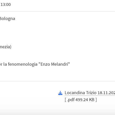
 13:00
 Bologna
enezia)
er la fenomenologia "Enzo Melandri"
Locandina Trizio 18.11.20
[ .pdf 499.24 KB ]