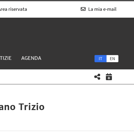
rea riservata
La mia e-mail
TIZIE
AGENDA
IT
EN
ano Trizio