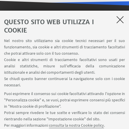
LINK UTILI
QUESTO SITO WEB UTILIZZA I
COOKIE
Contatti
Area riservata FILO
Nel nostro sito utilizziamo sia cookie tecnici necessari per il suo
U-Web Missioni
funzionamento, sia cookie e altri strumenti di tracciamento facoltativi
che potrai attivare solo con il tuo consenso.
AlmaEsami
Cookie e altri strumenti di tracciamento facoltativi sono usati per
AlmaWifi
analisi statistiche, misure sull'efficacia della comunicazione
Proxy: connessione da remoto
istituzionale e analisi dei comportamenti degli utenti.
InfoPoint Azzo Gardino
Se chiudi questo banner continuerai la navigazione solo con i cookie
necessari.
SEGUI UNIBO SU:
Puoi esprimere il consenso sui cookie facoltativi attivando l'opzione in
"Personalizza cookie" e, se vuoi, potrai esprimere consensi più specifici
in "Mostra cookie di profilazione".
Potrai sempre rivedere le tue scelte e verificare lo stato dei consensi
rientrando nella sezione "Impostazione cookie" del sito.
APP:
Per maggiori informazioni
consulta la nostra Cookie policy
.