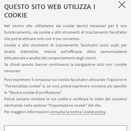
LINK UTILI
QUESTO SITO WEB UTILIZZA I
COOKIE
Contatti
Area riservata FILO
Nel nostro sito utilizziamo sia cookie tecnici necessari per il suo
U-Web Missioni
funzionamento, sia cookie e altri strumenti di tracciamento facoltativi
che potrai attivare solo con il tuo consenso.
AlmaEsami
Cookie e altri strumenti di tracciamento facoltativi sono usati per
AlmaWifi
analisi statistiche, misure sull'efficacia della comunicazione
Proxy: connessione da remoto
istituzionale e analisi dei comportamenti degli utenti.
InfoPoint Azzo Gardino
Se chiudi questo banner continuerai la navigazione solo con i cookie
necessari.
SEGUI UNIBO SU:
Puoi esprimere il consenso sui cookie facoltativi attivando l'opzione in
"Personalizza cookie" e, se vuoi, potrai esprimere consensi più specifici
in "Mostra cookie di profilazione".
Potrai sempre rivedere le tue scelte e verificare lo stato dei consensi
rientrando nella sezione "Impostazione cookie" del sito.
APP:
Per maggiori informazioni
consulta la nostra Cookie policy
.