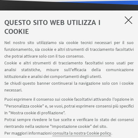
LINK UTILI
QUESTO SITO WEB UTILIZZA I
COOKIE
Contatti
Area riservata FILO
Nel nostro sito utilizziamo sia cookie tecnici necessari per il suo
U-Web Missioni
funzionamento, sia cookie e altri strumenti di tracciamento facoltativi
che potrai attivare solo con il tuo consenso.
AlmaEsami
Cookie e altri strumenti di tracciamento facoltativi sono usati per
AlmaWifi
analisi statistiche, misure sull'efficacia della comunicazione
Proxy: connessione da remoto
istituzionale e analisi dei comportamenti degli utenti.
InfoPoint Azzo Gardino
Se chiudi questo banner continuerai la navigazione solo con i cookie
necessari.
SEGUI UNIBO SU:
Puoi esprimere il consenso sui cookie facoltativi attivando l'opzione in
"Personalizza cookie" e, se vuoi, potrai esprimere consensi più specifici
in "Mostra cookie di profilazione".
Potrai sempre rivedere le tue scelte e verificare lo stato dei consensi
rientrando nella sezione "Impostazione cookie" del sito.
APP:
Per maggiori informazioni
consulta la nostra Cookie policy
.