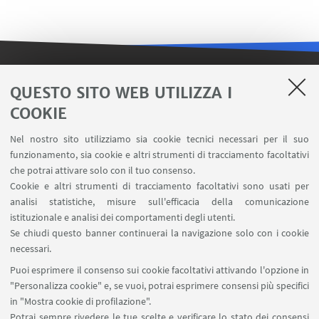
LINK UTILI
QUESTO SITO WEB UTILIZZA I
COOKIE
Contatti
Area riservata FILO
Nel nostro sito utilizziamo sia cookie tecnici necessari per il suo
U-Web Missioni
funzionamento, sia cookie e altri strumenti di tracciamento facoltativi
che potrai attivare solo con il tuo consenso.
AlmaEsami
Cookie e altri strumenti di tracciamento facoltativi sono usati per
AlmaWifi
analisi statistiche, misure sull'efficacia della comunicazione
Proxy: connessione da remoto
istituzionale e analisi dei comportamenti degli utenti.
InfoPoint Azzo Gardino
Se chiudi questo banner continuerai la navigazione solo con i cookie
necessari.
SEGUI UNIBO SU:
Puoi esprimere il consenso sui cookie facoltativi attivando l'opzione in
"Personalizza cookie" e, se vuoi, potrai esprimere consensi più specifici
in "Mostra cookie di profilazione".
Potrai sempre rivedere le tue scelte e verificare lo stato dei consensi