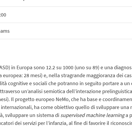
:00
teams
o (ASD) in Europa sono 12.2 su 1000 (uno su 89) e una diagno
europea: 28 mesi) e, nella stragrande maggioranza dei casi, 
bilità cognitive e sociali che potranno in seguito portare a u
ttraverso un’analisi semiotica dell’interazione prelinguistic
mesi). Il progetto europeo NeMo, che ha base e coordinament
nternazionali, ha come obiettivo quello di sviluppare una m
ità, sviluppare un sistema di
supervised machine learning
a p
ri dei servizi per l’infanzia, al fine di favorire il riconosci