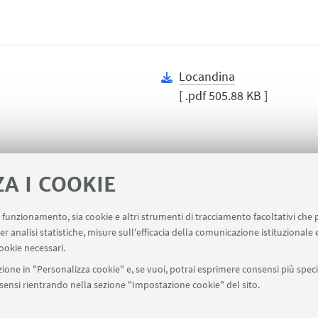
Locandina
[ .pdf 505.88 KB ]
ZA I COOKIE
uo funzionamento, sia cookie e altri strumenti di tracciamento facoltativi che 
b Missioni
AlmaEsami
AlmaWifi
Proxy: conness
er analisi statistiche, misure sull'efficacia della comunicazione istituzionale
ookie necessari.
ione in "Personalizza cookie" e, se vuoi, potrai esprimere consensi più specif
onsensi rientrando nella sezione "Impostazione cookie" del sito.
SEGUI UNIBO SU: