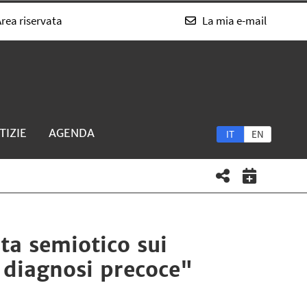
rea riservata
La mia e-mail
TIZIE
AGENDA
IT
EN
ta semiotico sui
la diagnosi precoce"