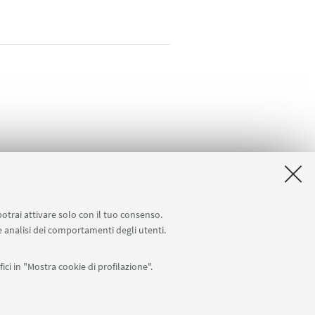
potrai attivare solo con il tuo consenso.
ione da remoto
InfoPoint Azzo Gardino
 e analisi dei comportamenti degli utenti.
ici in "Mostra cookie di profilazione".
APP: