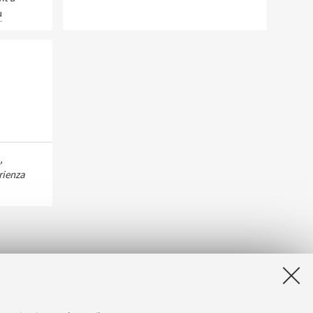
ù
,
erienza