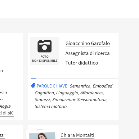
Gioacchino Garofalo
Assegnista di ricerca
FOTO
NON DISPONIBILE
Tutor didattico
co
PAROLE CHIAVE:
Semantica, Embodied
esca
Cognition, Linguaggio, Affordances,
 -
Sintassi, Simulazione Sensorimotoria,
ologia
Sistema motorio
i di più
zzi
Chiara Montalti