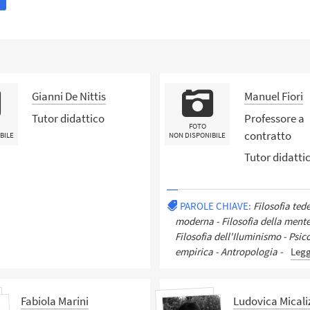
Gianni De Nittis
Manuel Fiori
Tutor didattico
Professore a
FOTO
contratto
BILE
NON DISPONIBILE
Tutor didatti
PAROLE CHIAVE:
Filosofia ted
moderna - Filosofia della mente
Filosofia dell'Iluminismo - Psic
empirica - Antropologia -
Legg
Fabiola Marini
Ludovica Micali