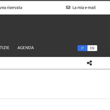
rea riservata
La mia e-mail
TIZIE
AGENDA
IT
EN