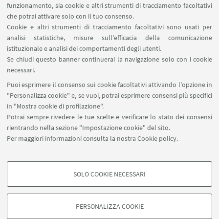
U-Web Missioni
funzionamento, sia cookie e altri strumenti di tracciamento facoltativi
che potrai attivare solo con il tuo consenso.
AlmaEsami
Cookie e altri strumenti di tracciamento facoltativi sono usati per
AlmaWifi
analisi statistiche, misure sull'efficacia della comunicazione
Proxy: connessione da remoto
istituzionale e analisi dei comportamenti degli utenti.
InfoPoint Azzo Gardino
Se chiudi questo banner continuerai la navigazione solo con i cookie
necessari.
SEGUI UNIBO SU:
Puoi esprimere il consenso sui cookie facoltativi attivando l'opzione in
"Personalizza cookie" e, se vuoi, potrai esprimere consensi più specifici
in "Mostra cookie di profilazione".
Potrai sempre rivedere le tue scelte e verificare lo stato dei consensi
rientrando nella sezione "Impostazione cookie" del sito.
APP:
Per maggiori informazioni
consulta la nostra Cookie policy
.
SOLO COOKIE NECESSARI
COOKIE DI PROFILAZIONE - FACOLTATIVI
©Copyright 2026 - ALMA MATER STUDIORUM - Università di
Si tratta di cookie utilizzati per analizzare le caratteristiche della navigazione
Bologna - Via Zamboni, 33 - 40126 Bologna - PI: 01131710376 - CF:
PERSONALIZZA COOKIE
degli utenti, creare profili in base al loro comportamento sul sito, per analisi
80007010376