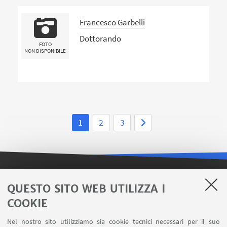
Francesco Garbelli
Dottorando
FOTO
NON DISPONIBILE
1
2
3
LINK UTILI
QUESTO SITO WEB UTILIZZA I
COOKIE
Contatti
Area riservata FILO
Nel nostro sito utilizziamo sia cookie tecnici necessari per il suo