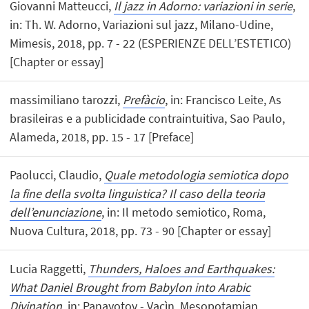
Giovanni Matteucci,
Il jazz in Adorno: variazioni in serie
,
in: Th. W. Adorno, Variazioni sul jazz, Milano-Udine,
Mimesis, 2018, pp. 7 - 22 (ESPERIENZE DELL’ESTETICO)
[Chapter or essay]
massimiliano tarozzi,
Prefàcio
, in: Francisco Leite, As
brasileiras e a publicidade contraintuitiva, Sao Paulo,
Alameda, 2018, pp. 15 - 17 [Preface]
Paolucci, Claudio,
Quale metodologia semiotica dopo
la fine della svolta linguistica? Il caso della teoria
dell’enunciazione
, in: Il metodo semiotico, Roma,
Nuova Cultura, 2018, pp. 73 - 90 [Chapter or essay]
Lucia Raggetti,
Thunders, Haloes and Earthquakes:
What Daniel Brought from Babylon into Arabic
Divination
, in: Panayotov - Vacìn, Mesopotamian