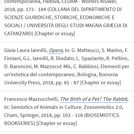
contemporanea, Padova, CEDAM - Wolters Kluwer,
2018, pp. 173 - 184 (COLLANA DEL DIPARTIMENTO DI
SCIENZE GIURIDICHE, STORICHE, ECONOMICHE E
SOCIALI / UNIVERSITÀ DEGLI STUDI MAGNA GRÆCIA DI
CATANZARO) [Chapter or essay]
Gioia Laura Iannilli,
Opera
, in: G. Matteucci, S. Marino, F.
Fimiani, G.L. Iannilli, R. Diodato, L. Spaziante, R. Pellino,
D. Baroncini, M. Mazzocut-Mis, C. Rabbiosi, Elementi per
un'estetica del contemporaneo, Bologna, Bononia
University Press, 2018, pp. 81 - 87 [Chapter or essay]
Francesco Mazzucchelli,
The Birth of a Pet? The Rabbit
,
in: Semiotics of Animals in Culture. Zoosemiotics 2.0,
Cham, Springer, 2018, pp. 103 - 118 (BIOSEMIOTICS.
BOOKSERIES) [Chapter or essay]