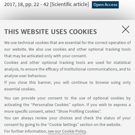
2017, 18, pp. 22 - 42 [Scientific article]
Open Access
THIS WEBSITE USES COOKIES
1
2
3
4
...
7
We use technical cookies that are essential for the correct operation of
our website. We also use cookies and other optional tracking tools
that may be activated only with your consent.
Cookies and other optional tracking tools are used for statistical
analysis, to ensure the efficacy of institutional communications, and to
USEFUL LINKS
analyse user behaviour.
InfoPoint
If you close this banner, you will continue to browse using only
essential cookies.
FOLLOW UNIBO ON:
You can provide your consent to the use of optional cookies by
activating the “Personalise Cookies” option. If you wish to express a
more specific consent, select “Show Profiling Cookies”.
You can always review your choices and check the status of your
consent by going to the “Cookie Settings” section on the website.
APP:
For further information,
see our Cookie Policy
.