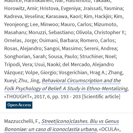
Maurice; Hannikainen, Ivar; Hashimoto, Takaaki;
Horowitz, Amir; Hristova, Evgeniya; Jraissati, Yasmina;
Kadreva, Veselina; Karasawa, Kaori; Kim, Hackjin; Kim,
Yeonjeong; Lee, Minwoo; Mauro, Carlos; Mizumoto,
Masaharu; Moruzzi, Sebastiano; Olivola, Christopher Y.;
Ornelas, Jorge; Osimani, Barbara; Romero, Carlos;
Rosas, Alejandro; Sangoi, Massimo; Sereni, Andrea;
Songhorian, Sarah; Sousa, Paulo; Struchiner, Noel;
Tripodi, Vera; Usui, Naoki; del Mercado, Alejandro
Vázquez; Volpe, Giorgio; Vosgerichian, Hrag A.; Zhang,
Xueyi; Zhu, Jing,
Behavioral Circumscription and the
Folk Psychology of Belief: A Study in Ethno-Mentalizing
,
«THOUGHT», 2017, 6, pp. 193 - 203 [Scientific article]
Open Access
Mazzucchelli, F.,
Street(icono)clashes. Blu vs Genus
Bononiae: un caso di iconoclastia urbana
, «OCULA»,