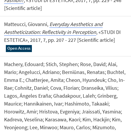
Fashion?
, «STUDI DI ESTETICA», 2017, 7, pp. 229 - 246
[Scientific article]
Matteucci, Giovanni,
Everyday Aesthetics and
Aestheticization: Reflectivity in Perception
, «STUDI DI
ESTETICA», 2017, 7, pp. 207 - 227 [Scientific article]
Open Access
Machery, Edouard; Stich, Stephen; Rose, David; Alai,
Mario; Angelucci, Adriano; Berniūnas, Renatas; Buchtel,
Emma E.; Chatterjee, Amita; Cheon, Hyundeuk; Cho, In-
Rae; Cohnitz, Daniel; Cova, Florian; Dranseika, Vilius;
Lagos, Ángeles Eraña; Ghadakpour, Laleh; Grinberg,
Maurice; Hannikainen, Ivar; Hashimoto, Takaaki;
Horowitz, Amir; Hristova, Evgeniya; Jraissati, Yasmina;
Kadreva, Veselina; Karasawa, Kaori; Kim, Hackjin; Kim,
Yeonjeong; Lee, Minwoo; Mauro, Carlos; Mizumoto,