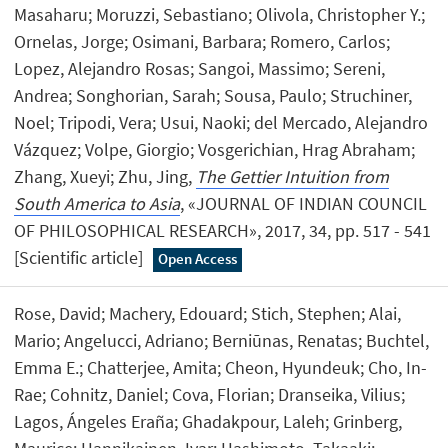
Masaharu; Moruzzi, Sebastiano; Olivola, Christopher Y.;
Ornelas, Jorge; Osimani, Barbara; Romero, Carlos;
Lopez, Alejandro Rosas; Sangoi, Massimo; Sereni,
Andrea; Songhorian, Sarah; Sousa, Paulo; Struchiner,
Noel; Tripodi, Vera; Usui, Naoki; del Mercado, Alejandro
Vázquez; Volpe, Giorgio; Vosgerichian, Hrag Abraham;
Zhang, Xueyi; Zhu, Jing,
The Gettier Intuition from
South America to Asia
, «JOURNAL OF INDIAN COUNCIL
OF PHILOSOPHICAL RESEARCH», 2017, 34, pp. 517 - 541
[Scientific article]
Open Access
Rose, David; Machery, Edouard; Stich, Stephen; Alai,
Mario; Angelucci, Adriano; Berniūnas, Renatas; Buchtel,
Emma E.; Chatterjee, Amita; Cheon, Hyundeuk; Cho, In-
Rae; Cohnitz, Daniel; Cova, Florian; Dranseika, Vilius;
Lagos, Ángeles Eraña; Ghadakpour, Laleh; Grinberg,