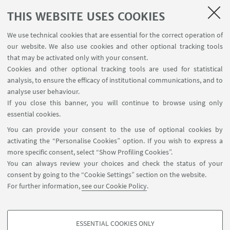
THIS WEBSITE USES COOKIES
1
2
3
We use technical cookies that are essential for the correct operation of
our website. We also use cookies and other optional tracking tools
that may be activated only with your consent.
Cookies and other optional tracking tools are used for statistical
analysis, to ensure the efficacy of institutional communications, and to
USEFUL LINKS
analyse user behaviour.
InfoPoint
If you close this banner, you will continue to browse using only
essential cookies.
FOLLOW UNIBO ON:
You can provide your consent to the use of optional cookies by
activating the “Personalise Cookies” option. If you wish to express a
more specific consent, select “Show Profiling Cookies”.
You can always review your choices and check the status of your
consent by going to the “Cookie Settings” section on the website.
APP:
For further information,
see our Cookie Policy
.
ESSENTIAL COOKIES ONLY