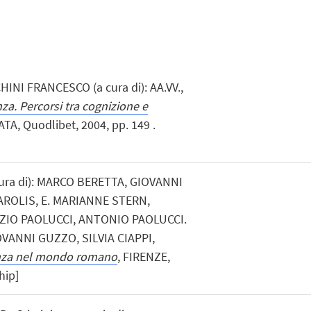
NI FRANCESCO (a cura di): AA.VV.,
za. Percorsi tra cognizione e
TA, Quodlibet, 2004, pp. 149 .
a cura di): MARCO BERETTA, GIOVANNI
AROLIS, E. MARIANNE STERN,
ZIO PAOLUCCI, ANTONIO PAOLUCCI.
VANNI GUZZO, SILVIA CIAPPI,
cienza nel mondo romano
, FIRENZE,
hip]