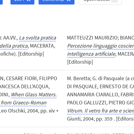
: AA.VV.,
La svolta pratica
MATTEUZZI MAURIZIO; BIANCHI
della pratica
, MACERATA,
Percezione linguaggio coscien
ofiche). [Editorship]
intelligenza artificiale
, MACERA
[Editorship]
RN, CESARE FIORI, FILIPPO
M. Beretta; G. di Pasquale (
ANCESCA DELL'ACQUA,
DI PASQUALE, ERNESTO DE C
INI,
When Glass Matters.
ANNAMARIA CIARALLO, FABRI
rt from Graeco-Roman
PAOLO GALLUZZI, PIETRO GIO
Leo Olschki, 2004, pp. xiv +
Vitrum. Il vetro fra arte e s
Giunti, 2004, pp. 359 . [Editors