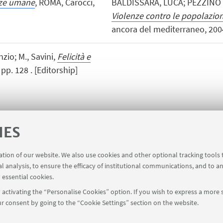
nze umane
, ROMA, Carocci,
BALDISSARA, LUCA; PEZZINO 
Violenze contro le popolazioni
ancora del mediterraneo, 2004,
zio; M., Savini,
Felicità e
 pp. 128 . [Editorship]
IES
ration of our website. We also use cookies and other optional tracking tools
al analysis, to ensure the efficacy of institutional communications, and to a
 essential cookies.
activating the “Personalise Cookies” option. If you wish to express a more s
r consent by going to the “Cookie Settings” section on the website.
FOLLOW UNIBO ON: