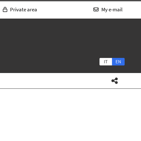
Private area
My e-mail
IT
EN