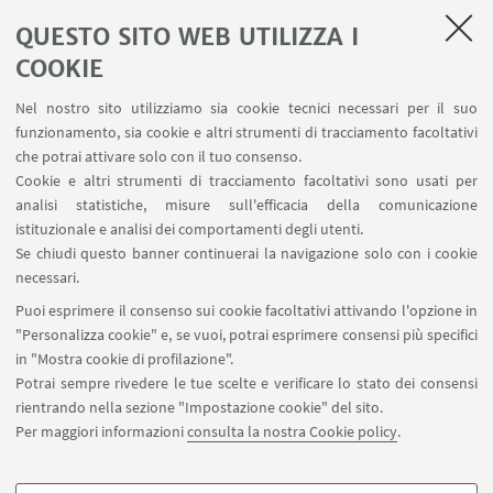
LINK UTILI
QUESTO SITO WEB UTILIZZA I
COOKIE
Contatti
Area riservata FILO
Nel nostro sito utilizziamo sia cookie tecnici necessari per il suo
U-Web Missioni
funzionamento, sia cookie e altri strumenti di tracciamento facoltativi
che potrai attivare solo con il tuo consenso.
AlmaEsami
Cookie e altri strumenti di tracciamento facoltativi sono usati per
AlmaWifi
analisi statistiche, misure sull'efficacia della comunicazione
Proxy: connessione da remoto
istituzionale e analisi dei comportamenti degli utenti.
InfoPoint Azzo Gardino
Se chiudi questo banner continuerai la navigazione solo con i cookie
necessari.
SEGUI UNIBO SU:
Puoi esprimere il consenso sui cookie facoltativi attivando l'opzione in
"Personalizza cookie" e, se vuoi, potrai esprimere consensi più specifici
in "Mostra cookie di profilazione".
Potrai sempre rivedere le tue scelte e verificare lo stato dei consensi
rientrando nella sezione "Impostazione cookie" del sito.
APP:
Per maggiori informazioni
consulta la nostra Cookie policy
.