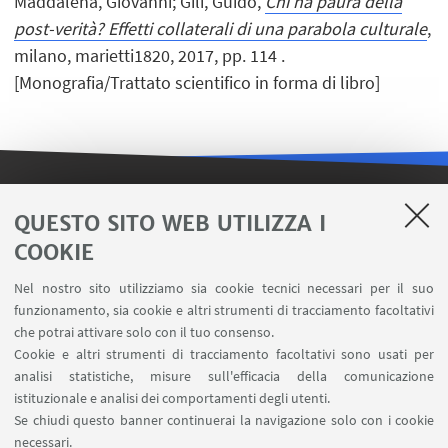
Maddalena, Giovanni; Gili, Guido,
Chi ha paura della
post-verità? Effetti collaterali di una parabola culturale
,
milano, marietti1820, 2017, pp. 114 .
[Monografia/Trattato scientifico in forma di libro]
LINK UTILI
QUESTO SITO WEB UTILIZZA I
COOKIE
Contatti
Area riservata FILO
Nel nostro sito utilizziamo sia cookie tecnici necessari per il suo
U-Web Missioni
funzionamento, sia cookie e altri strumenti di tracciamento facoltativi
che potrai attivare solo con il tuo consenso.
AlmaEsami
Cookie e altri strumenti di tracciamento facoltativi sono usati per
AlmaWifi
analisi statistiche, misure sull'efficacia della comunicazione
Proxy: connessione da remoto
istituzionale e analisi dei comportamenti degli utenti.
InfoPoint Azzo Gardino
Se chiudi questo banner continuerai la navigazione solo con i cookie
necessari.