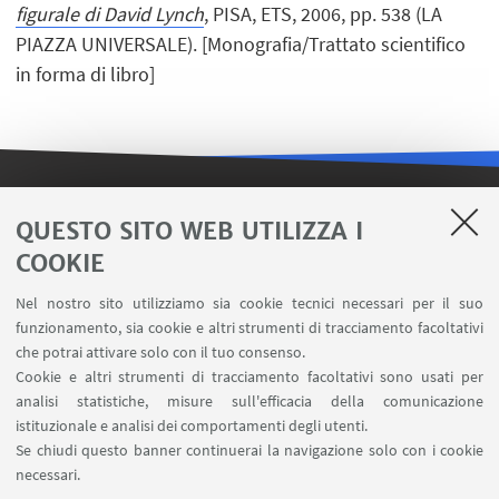
figurale di David Lynch
, PISA, ETS, 2006, pp. 538 (LA
PIAZZA UNIVERSALE). [Monografia/Trattato scientifico
in forma di libro]
LINK UTILI
QUESTO SITO WEB UTILIZZA I
COOKIE
Contatti
Area riservata FILO
Nel nostro sito utilizziamo sia cookie tecnici necessari per il suo
U-Web Missioni
funzionamento, sia cookie e altri strumenti di tracciamento facoltativi
che potrai attivare solo con il tuo consenso.
AlmaEsami
Cookie e altri strumenti di tracciamento facoltativi sono usati per
AlmaWifi
analisi statistiche, misure sull'efficacia della comunicazione
Proxy: connessione da remoto
istituzionale e analisi dei comportamenti degli utenti.
InfoPoint Azzo Gardino
Se chiudi questo banner continuerai la navigazione solo con i cookie
necessari.