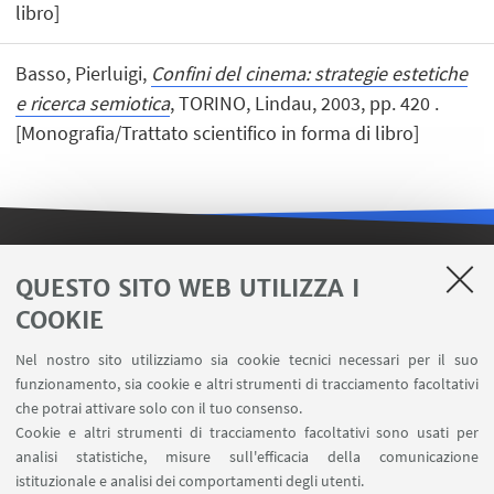
libro]
Basso, Pierluigi,
Confini del cinema: strategie estetiche
e ricerca semiotica
, TORINO, Lindau, 2003, pp. 420 .
[Monografia/Trattato scientifico in forma di libro]
LINK UTILI
QUESTO SITO WEB UTILIZZA I
COOKIE
Contatti
Area riservata FILO
Nel nostro sito utilizziamo sia cookie tecnici necessari per il suo
U-Web Missioni
funzionamento, sia cookie e altri strumenti di tracciamento facoltativi
che potrai attivare solo con il tuo consenso.
AlmaEsami
Cookie e altri strumenti di tracciamento facoltativi sono usati per
AlmaWifi
analisi statistiche, misure sull'efficacia della comunicazione
Proxy: connessione da remoto
istituzionale e analisi dei comportamenti degli utenti.