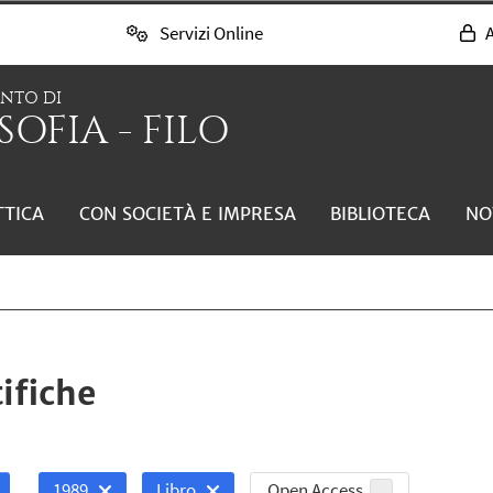
Servizi Online
A
ENTO DI
SOFIA - FILO
TTICA
CON SOCIETÀ E IMPRESA
BIBLIOTECA
NO
ifiche
Open Access
1989
Libro