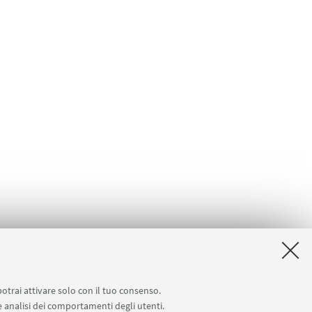
potrai attivare solo con il tuo consenso.
 e analisi dei comportamenti degli utenti.
ione da remoto
InfoPoint Azzo Gardino