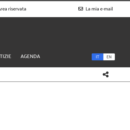
rea riservata
La mia e-mail
TIZIE
AGENDA
IT
EN