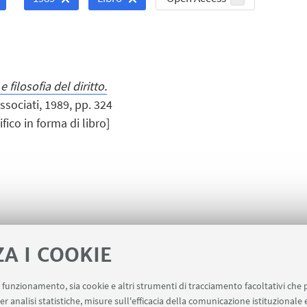
 filosofia del diritto.
ssociati, 1989, pp. 324
ico in forma di libro]
ZA I COOKIE
uo funzionamento, sia cookie e altri strumenti di tracciamento facoltativi che 
er analisi statistiche, misure sull'efficacia della comunicazione istituzionale
b Missioni
AlmaEsami
AlmaWifi
Proxy: conness