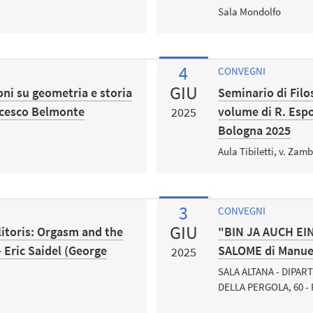
Sala Mondolfo
4
CONVEGNI
GIU
ioni su geometria e storia
Seminario di Filo
ncesco Belmonte
volume di R. Espo
2025
Bologna 2025
Aula Tibiletti, v. Zamb
3
CONVEGNI
GIU
litoris: Orgasm and the
"BIN JA AUCH EI
 Eric Saidel (George
SALOME di Manuel
2025
SALA ALTANA - DIPART
DELLA PERGOLA, 60 -