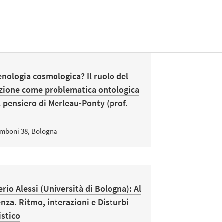
nologia cosmologica? Il ruolo del
uzione come problematica ontologica
l pensiero di Merleau-Ponty (prof.
amboni 38, Bologna
erio Alessi (Università di Bologna): Al
enza. Ritmo, interazioni e Disturbi
istico