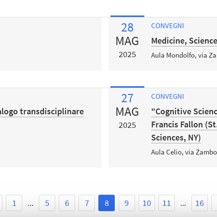
28
CONVEGNI
MAG
Medicine, Scienc
2025
Aula Mondolfo, via Z
27
CONVEGNI
MAG
logo transdisciplinare
"Cognitive Scienc
Francis Fallon (St
2025
Sciences, NY)
Aula Celio, via Zambo
1
...
5
6
7
8
9
10
11
...
16