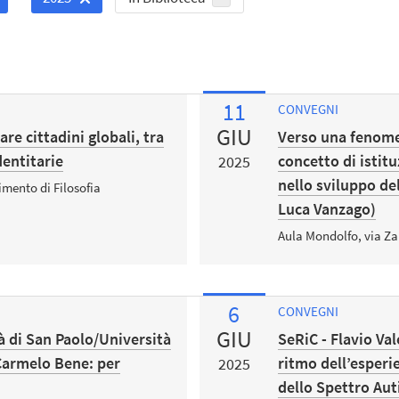
11
CONVEGNI
GIU
re cittadini globali, tra
Verso una fenome
dentitarie
concetto di istit
2025
nello sviluppo de
imento di Filosofia
Luca Vanzago)
Aula Mondolfo, via Z
6
CONVEGNI
GIU
à di San Paolo/Università
SeRiC - Flavio Val
 Carmelo Bene: per
ritmo dell’esperi
2025
dello Spettro Aut