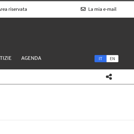
rea riservata
La mia e-mail
TIZIE
AGENDA
IT
EN