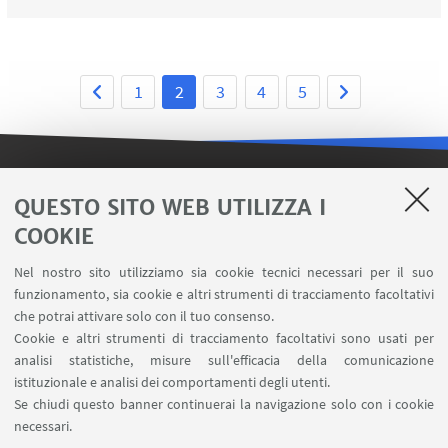
1
2
3
4
5
LINK UTILI
QUESTO SITO WEB UTILIZZA I
COOKIE
Contatti
Area riservata FILO
Nel nostro sito utilizziamo sia cookie tecnici necessari per il suo
U-Web Missioni
funzionamento, sia cookie e altri strumenti di tracciamento facoltativi
che potrai attivare solo con il tuo consenso.
AlmaEsami
Cookie e altri strumenti di tracciamento facoltativi sono usati per
AlmaWifi
analisi statistiche, misure sull'efficacia della comunicazione
Proxy: connessione da remoto
istituzionale e analisi dei comportamenti degli utenti.
InfoPoint Azzo Gardino
Se chiudi questo banner continuerai la navigazione solo con i cookie
necessari.