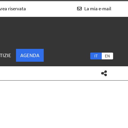
rea riservata
La mia e-mail
TIZIE
AGENDA
IT
EN