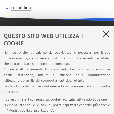
Locandina
LINK UTILI
QUESTO SITO WEB UTILIZZA I
COOKIE
Contatti
Area riservata FILO
Nel nostro sito utilizziamo sia cookie tecnici necessari per il suo
U-Web Missioni
funzionamento, sia cookie e altri strumenti di tracciamento facoltativi
che potrai attivare solo con il tuo consenso.
AlmaEsami
Cookie e altri strumenti di tracciamento facoltativi sono usati per
AlmaWifi
analisi statistiche, misure sull'efficacia della comunicazione
Proxy: connessione da remoto
istituzionale e analisi dei comportamenti degli utenti.
InfoPoint Azzo Gardino
Se chiudi questo banner continuerai la navigazione solo con i cookie
necessari.
SEGUI UNIBO SU:
Puoi esprimere il consenso sui cookie facoltativi attivando l'opzione in
"Personalizza cookie" e, se vuoi, potrai esprimere consensi più specifici
in "Mostra cookie di profilazione".