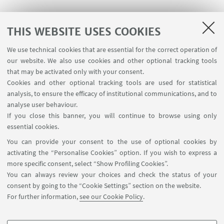
THIS WEBSITE USES COOKIES
1
2
3
4
...
7
We use technical cookies that are essential for the correct operation of
our website. We also use cookies and other optional tracking tools
that may be activated only with your consent.
Cookies and other optional tracking tools are used for statistical
analysis, to ensure the efficacy of institutional communications, and to
USEFUL LINKS
analyse user behaviour.
InfoPoint
If you close this banner, you will continue to browse using only
essential cookies.
FOLLOW UNIBO ON:
You can provide your consent to the use of optional cookies by
activating the “Personalise Cookies” option. If you wish to express a
more specific consent, select “Show Profiling Cookies”.
You can always review your choices and check the status of your
consent by going to the “Cookie Settings” section on the website.
APP:
For further information,
see our Cookie Policy
.