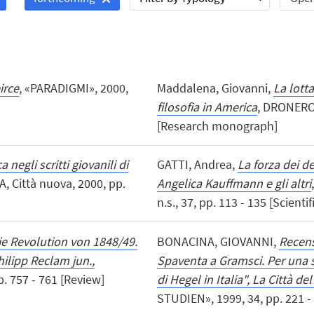
irce
, «PARADIGMI», 2000,
Maddalena, Giovanni,
La lotta
filosofia in America
, DRONERO (
[Research monograph]
 negli scritti giovanili di
GATTI, Andrea,
La forza dei 
A, Città nuova, 2000, pp.
Angelica Kauffmann e gli altri
n.s., 37, pp. 113 - 135 [Scientifi
ie Revolution von 1848/49.
BONACINA, GIOVANNI,
Recens
hilipp Reclam jun.,
Spaventa a Gramsci. Per una st
. 757 - 761 [Review]
di Hegel in Italia", La Città de
STUDIEN», 1999, 34, pp. 221 -