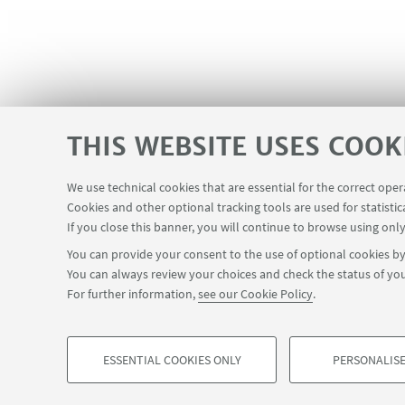
THIS WEBSITE USES COOK
We use technical cookies that are essential for the correct ope
Cookies and other optional tracking tools are used for statistic
InfoPoint
USEFUL LINKS
If you close this banner, you will continue to browse using only
You can provide your consent to the use of optional cookies by 
You can always review your choices and check the status of you
For further information,
see our Cookie Policy
.
©Copyright 2026 - ALMA MATER STUDIORUM - Università di Bologn
Privacy
Legal notes
About the website and accessibility info
ESSENTIAL COOKIES ONLY
PERSONALISE
PROFILING COOKIES - OPTIONAL