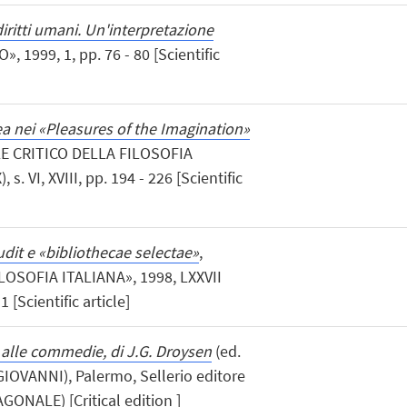
ritti umani. Un'interpretazione
, 1999, 1, pp. 76 - 80 [Scientific
dea nei «Pleasures of the Imagination»
LE CRITICO DELLA FILOSOFIA
 s. VI, XVIII, pp. 194 - 226 [Scientific
udit e «bibliothecae selectae»
,
OSOFIA ITALIANA», 1998, LXXVII
11 [Scientific article]
 alle commedie, di J.G. Droysen
(ed.
GIOVANNI), Palermo, Sellerio editore
GONALE) [Critical edition ]