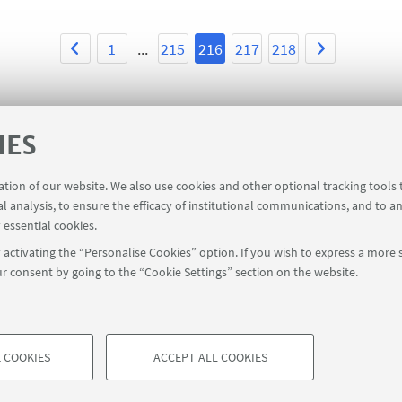
1
...
215
216
217
218
IES
ration of our website. We also use cookies and other optional tracking tools
al analysis, to ensure the efficacy of institutional communications, and to a
 essential cookies.
activating the “Personalise Cookies” option. If you wish to express a more s
r consent by going to the “Cookie Settings” section on the website.
FOLLOW UNIBO ON:
a - Via Zamboni, 33 - 40126 Bologna - PI: 01131710376 - CF: 800070103
rmation
Cookie Settings
 COOKIES
ACCEPT ALL COOKIES
TECHNICAL COOKIES - ESSE