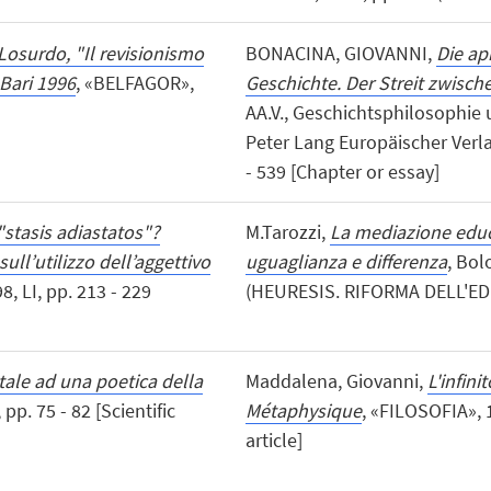
Losurdo, "Il revisionismo
BONACINA, GIOVANNI,
Die ap
-Bari 1996
, «BELFAGOR»,
Geschichte. Der Streit zwisc
AA.V., Geschichtsphilosophie
Peter Lang Europäischer Verla
- 539 [Chapter or essay]
 "stasis adiastatos"?
M.Tarozzi,
La mediazione educa
sull’utilizzo dell’aggettivo
uguaglianza e differenza
, Bol
8, LI, pp. 213 - 229
(HEURESIS. RIFORMA DELL'ED
ale ad una poetica della
Maddalena, Giovanni,
L'infini
p. 75 - 82 [Scientific
Métaphysique
, «FILOSOFIA», 1
article]