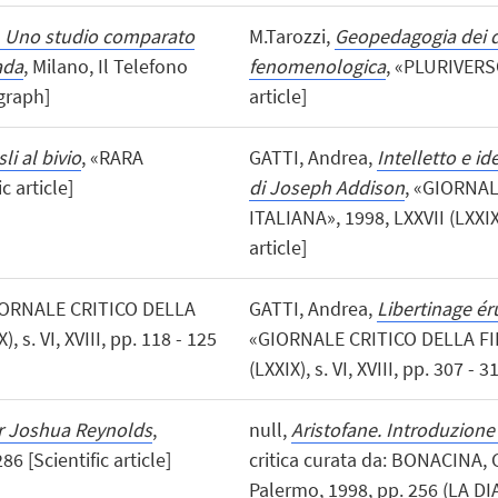
v. Uno studio comparato
M.Tarozzi,
Geopedagogia dei di
ada
, Milano, Il Telefono
fenomenologica
, «PLURIVERSO»
graph]
article]
li al bivio
, «RARA
GATTI, Andrea,
Intelletto e i
c article]
di Joseph Addison
, «GIORNA
ITALIANA», 1998, LXXVII (LXXIX),
article]
IORNALE CRITICO DELLA
GATTI, Andrea,
Libertinage ér
 s. VI, XVIII, pp. 118 - 125
«GIORNALE CRITICO DELLA FIL
(LXXIX), s. VI, XVIII, pp. 307 - 3
Sir Joshua Reynolds
,
null,
Aristofane. Introduzione
6 [Scientific article]
critica curata da: BONACINA, 
Palermo, 1998, pp. 256 (LA DIA