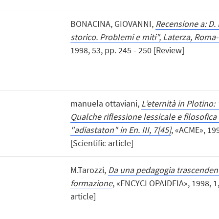
BONACINA, GIOVANNI,
Recensione a: D. 
storico. Problemi e miti", Laterza, Roma
1998, 53, pp. 245 - 250 [Review]
manuela ottaviani,
L’eternità in Plotino:
Qualche riflessione lessicale e filosofica 
"adiastaton" in En. III, 7[45]
, «ACME», 199
[Scientific article]
M.Tarozzi,
Da una pedagogia trascendent
formazione
, «ENCYCLOPAIDEIA», 1998, 1, p
article]