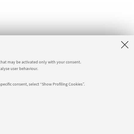
 that may be activated only with your consent.
nalyse user behaviour.
pecific consent, select “Show Profiling Cookies”.
APP:
76
NTIAL