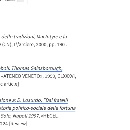
 delle tradizioni, MacIntyre e la
CN), L\'arciere, 2000, pp. 190 .
deboli: Thomas Gainsborough,
, «ATENEO VENETO», 1999, CLXXXVI,
c article]
ione a: D. Losurdo, "Dai fratelli
oria politico-sociale della fortuna
l Sole, Napoli 1997
, «HEGEL-
 224 [Review]