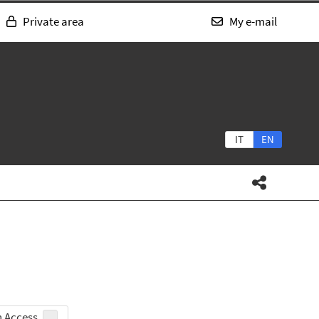
Private area
My e-mail
IT
EN
 Access