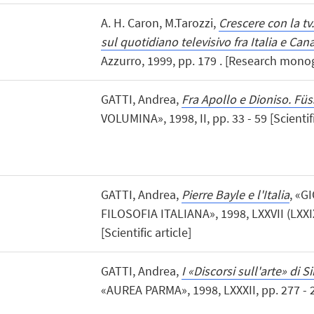
A. H. Caron, M.Tarozzi,
Crescere con la t
sul quotidiano televisivo fra Italia e Can
Azzurro, 1999, pp. 179 . [Research mono
GATTI, Andrea,
Fra Apollo e Dioniso. Füss
VOLUMINA», 1998, II, pp. 33 - 59 [Scientifi
GATTI, Andrea,
Pierre Bayle e l'Italia
, «G
FILOSOFIA ITALIANA», 1998, LXXVII (LXXIX),
[Scientific article]
GATTI, Andrea,
I «Discorsi sull'arte» di 
«AUREA PARMA», 1998, LXXXII, pp. 277 - 28