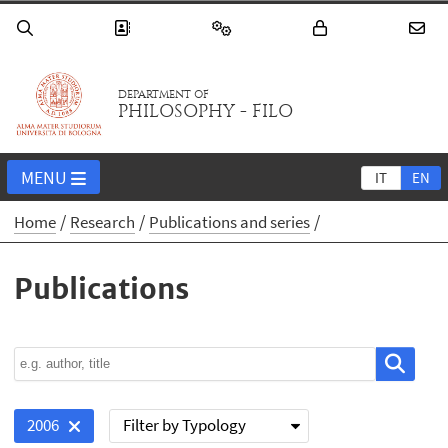
DEPARTMENT OF
PHILOSOPHY - FILO
MENU
IT
EN
Home
Research
Publications and series
Publications
Filter by Typology
2006