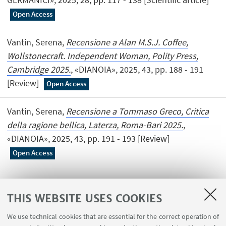
Open Access
Vantin, Serena,
Recensione a Alan M.S.J. Coffee,
Wollstonecraft. Independent Woman, Polity Press,
Cambridge 2025.
, «DIANOIA», 2025, 43, pp. 188 - 191
[Review]
Open Access
Vantin, Serena,
Recensione a Tommaso Greco, Critica
della ragione bellica, Laterza, Roma-Bari 2025.
,
«DIANOIA», 2025, 43, pp. 191 - 193 [Review]
Open Access
THIS WEBSITE USES COOKIES
1
...
15
16
17
...
219
We use technical cookies that are essential for the correct operation of