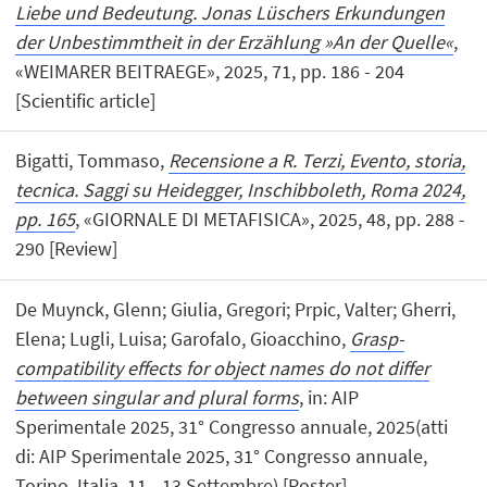
Liebe und Bedeutung. Jonas Lüschers Erkundungen
der Unbestimmtheit in der Erzählung »An der Quelle«
,
«WEIMARER BEITRAEGE», 2025, 71, pp. 186 - 204
[Scientific article]
Bigatti, Tommaso,
Recensione a R. Terzi, Evento, storia,
tecnica. Saggi su Heidegger, Inschibboleth, Roma 2024,
pp. 165
, «GIORNALE DI METAFISICA», 2025, 48, pp. 288 -
290 [Review]
De Muynck, Glenn; Giulia, Gregori; Prpic, Valter; Gherri,
Elena; Lugli, Luisa; Garofalo, Gioacchino,
Grasp-
compatibility effects for object names do not differ
between singular and plural forms
, in: AIP
Sperimentale 2025, 31° Congresso annuale, 2025(atti
di: AIP Sperimentale 2025, 31° Congresso annuale,
Torino, Italia, 11 - 13 Settembre) [Poster]