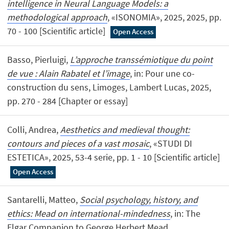
intelligence in Neural Language Models: a
methodological approach
, «ISONOMIA», 2025, 2025, pp.
70 - 100 [Scientific article]
Open Access
Basso, Pierluigi,
L’approche transsémiotique du point
de vue : Alain Rabatel et l’image
, in: Pour une co-
construction du sens, Limoges, Lambert Lucas, 2025,
pp. 270 - 284 [Chapter or essay]
Colli, Andrea,
Aesthetics and medieval thought:
contours and pieces of a vast mosaic
, «STUDI DI
ESTETICA», 2025, 53-4 serie, pp. 1 - 10 [Scientific article]
Open Access
Santarelli, Matteo,
Social psychology, history, and
ethics: Mead on international-mindedness
, in: The
Elgar Companion to George Herbert Mead,