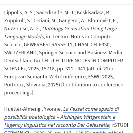
Lippolis, A. S.; Saeedizade, M. J.; Keskisarkka, R.;
Zuppiroli, S.; Ceriani, M.; Gangemi, A.; Blomqvist, E.;
Nuzzolese, A. G.,
Ontology Generation Using Large
Language Models
, in: Lecture Notes in Computer
Science, GEWERBESTRASSE 11, CHAM, CH-6330,
SWITZERLAND, Springer Science and Business Media
Deutschland GmbH, «LECTURE NOTES IN COMPUTER
SCIENCE», 2025, 15718, pp. 321 - 341 (atti di: 22nd
European Semantic Web Conference, ESWC 2025,
Portoroz, Slovenia, 2025) [Contribution to conference
proceedings]
Huetter-Almerigi, Yvonne,
La Fessel come spazio di
possibilità poetologica – Aichinger, Wittgenstein e
l’agency linguistica nel racconto Der Gefesselte
, «STUDI
GERMANICI», 2025, 28, pp. 117 - 138 [Scientific article]