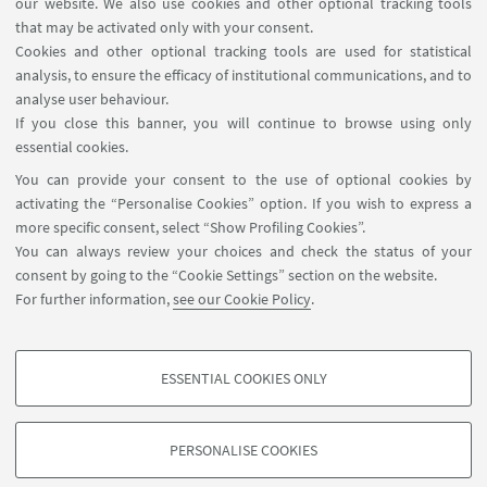
our website. We also use cookies and other optional tracking tools
that may be activated only with your consent.
Cookies and other optional tracking tools are used for statistical
analysis, to ensure the efficacy of institutional communications, and to
USEFUL LINKS
analyse user behaviour.
InfoPoint
If you close this banner, you will continue to browse using only
essential cookies.
FOLLOW UNIBO ON:
You can provide your consent to the use of optional cookies by
activating the “Personalise Cookies” option. If you wish to express a
more specific consent, select “Show Profiling Cookies”.
You can always review your choices and check the status of your
consent by going to the “Cookie Settings” section on the website.
APP:
For further information,
see our Cookie Policy
.
ESSENTIAL COOKIES ONLY
PROFILING COOKIES - OPTIONAL
©Copyright 2026 - ALMA MATER STUDIORUM - Università di
These cookies are used to analyse user browsing patterns, create user profiles
Bologna - Via Zamboni, 33 - 40126 Bologna - PI: 01131710376 - CF:
PERSONALISE COOKIES
based on browsing behaviour, and for marketing analysis.
80007010376