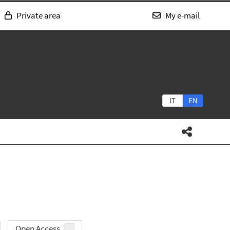
Private area
My e-mail
IT
EN
Open Access