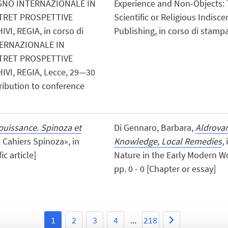
EGNO INTERNAZIONALE IN
Experience and Non-Objects:
ATRET PROSPETTIVE
Scientific or Religious Indis
, REGIA, in corso di
Publishing, in corso di stampa
NTERNAZIONALE IN
ATRET PROSPETTIVE
I, REGIA, Lecce, 29—30
bution to conference
puissance. Spinoza et
Di Gennaro, Barbara,
Aldrovan
 Cahiers Spinoza», in
Knowledge, Local Remedies
,
ic article]
Nature in the Early Modern Wor
pp. 0 - 0 [Chapter or essay]
1
2
3
4
...
218