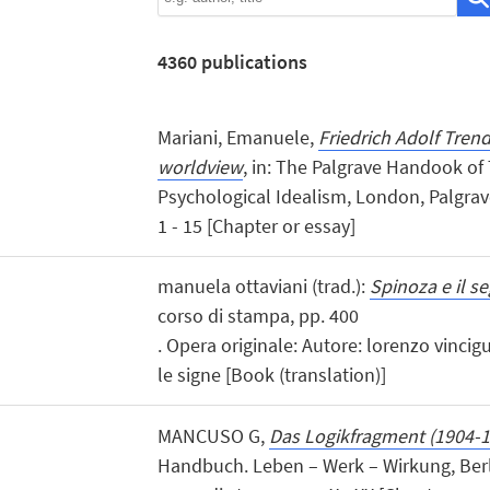
4360
publications
Mariani, Emanuele,
Friedrich Adolf Tren
worldview
, in: The Palgrave Handook o
Psychological Idealism, London, Palgrave
1 - 15 [Chapter or essay]
manuela ottaviani (trad.):
Spinoza e il s
corso di stampa, pp. 400
. Opera originale: Autore: lorenzo vincigu
le signe [Book (translation)]
MANCUSO G,
Das Logikfragment (1904-1
Handbuch. Leben – Werk – Wirkung, Berli