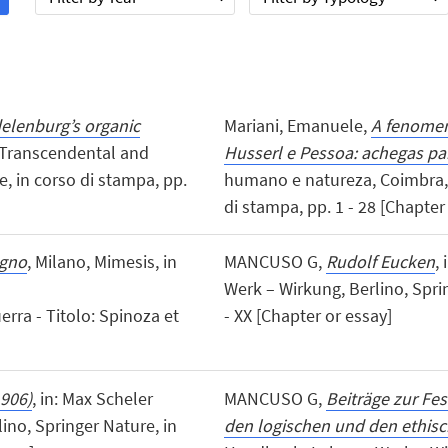
delenburg’s organic
Mariani, Emanuele,
A fenomen
f Transcendental and
Husserl e Pessoa: achegas pa
, in corso di stampa, pp.
humano e natureza, Coimbra, 
di stampa, pp. 1 - 28 [Chapter
egno
, Milano, Mimesis, in
MANCUSO G,
Rudolf Eucken
,
Werk – Wirkung, Berlino, Sprin
erra - Titolo: Spinoza et
- XX [Chapter or essay]
906)
, in: Max Scheler
MANCUSO G,
Beiträge zur Fe
no, Springer Nature, in
den logischen und den ethisc