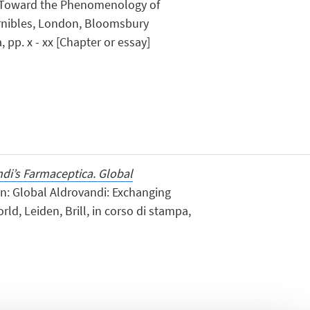
 Toward the Phenomenology of
cernibles, London, Bloomsbury
, pp. x - xx [Chapter or essay]
di’s Farmaceptica. Global
 in: Global Aldrovandi: Exchanging
ld, Leiden, Brill, in corso di stampa,