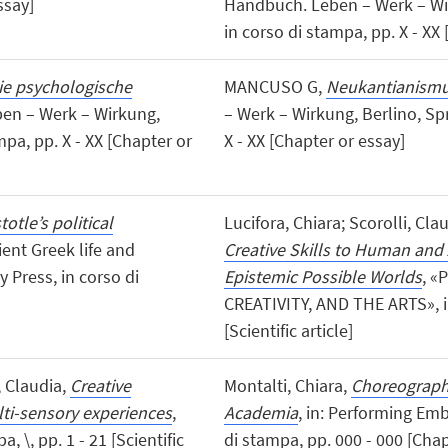
ssay]
Handbuch. Leben – Werk – Wi
in corso di stampa, pp. X - XX
ie psychologische
MANCUSO G,
Neukantianism
ben – Werk – Wirkung,
– Werk – Wirkung, Berlino, Spr
mpa, pp. X - XX [Chapter or
X - XX [Chapter or essay]
totle’s political
Lucifora, Chiara; Scorolli, Cl
ient Greek life and
Creative Skills to Human and Ar
 Press, in corso di
Epistemic Possible Worlds
, 
CREATIVITY, AND THE ARTS», in
[Scientific article]
, Claudia,
Creative
Montalti, Chiara,
Choreographi
lti-sensory experiences
,
Academia
, in: Performing Emb
 \, pp. 1 - 21 [Scientific
di stampa, pp. 000 - 000 [Chap