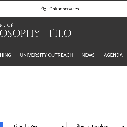
Online services
NT OF
OSOPHY - FILO
HING
UNIVERSITY OUTREACH
NEWS
AGENDA
Filter by Year
Filter by Typology