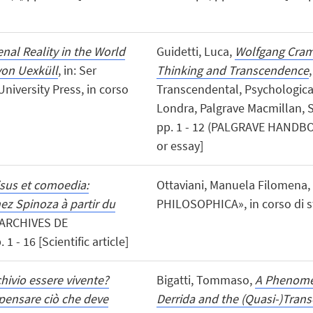
l Reality in the World
Guidetti, Luca,
Wolfgang Crame
von Uexküll
, in: Ser
Thinking and Transcendence
iversity Press, in corso
Transcendental, Psychologica
Londra, Palgrave Macmillan, S
pp. 1 - 12 (PALGRAVE HANDB
or essay]
isus et comoedia:
Ottaviani, Manuela Filomena,
ez Spinoza à partir du
PHILOSOPHICA», in corso di sta
«ARCHIVES DE
 - 16 [Scientific article]
hivio essere vivente?
Bigatti, Tommaso,
A Phenome
 pensare ciò che deve
Derrida and the (Quasi-)Trans