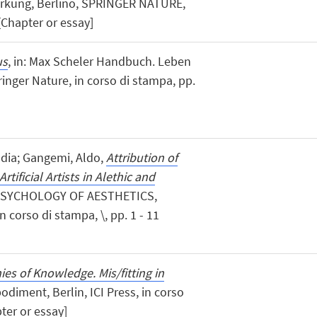
rkung, Berlino, SPRINGER NATURE,
 [Chapter or essay]
us
, in: Max Scheler Handbuch. Leben
inger Nature, in corso di stampa, pp.
audia; Gangemi, Aldo,
Attribution of
tificial Artists in Alethic and
«PSYCHOLOGY OF AESTHETICS,
 corso di stampa, \, pp. 1 - 11
es of Knowledge. Mis/fitting in
odiment, Berlin, ICI Press, in corso
ter or essay]